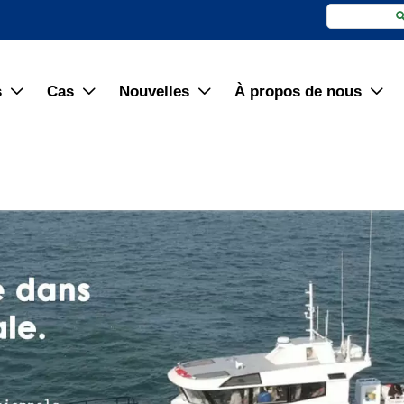
s
Cas
Nouvelles
À propos de nous



