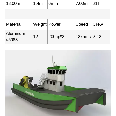
18.00m
1.4m
6mm
7.00m
21T
Material
Weight
Power
Speed
Crew
Aluminum
12T
200hp*2
12knots
2-12
#5083