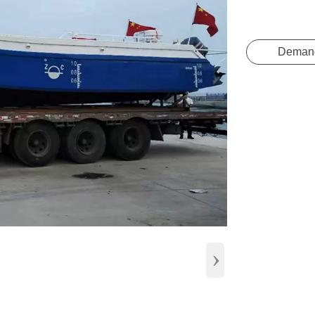
Deman
›