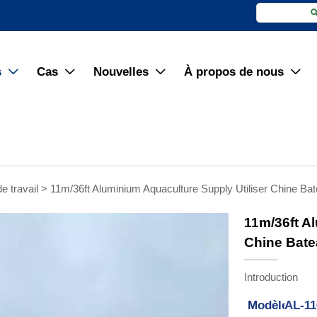
s
Cas
Nouvelles
À propos de nous




e travail
>
11m/36ft Aluminium Aquaculture Supply Utiliser Chine Bat
11m/36ft A
Chine Batea
Introduction
Modèle:
AL-1