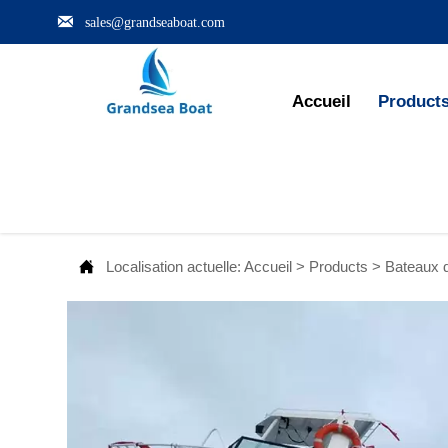

sales@grandseaboat.com
Accueil
Product

Localisation actuelle:
Accueil
>
Products
>
Bateaux d