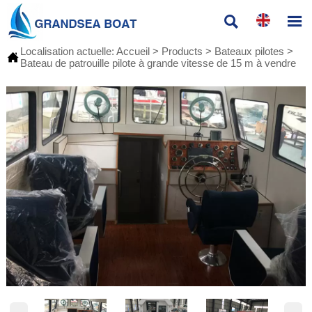


Localisation actuelle:
Accueil
>
Products
>
Bateaux pilotes
>

Bateau de patrouille pilote à grande vitesse de 15 m à vendre