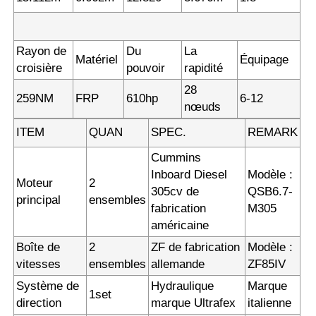
Rayon de
Du
La
Matériel
Équipage
croisière
pouvoir
rapidité
28
259NM
FRP
610hp
6-12
nœuds
ITEM
QUAN
SPEC.
REMARK
Cummins
Inboard Diesel
Modèle :
Moteur
2
305cv de
QSB6.7-
principal
ensembles
fabrication
M305
américaine
Boîte de
2
ZF de fabrication
Modèle :
vitesses
ensembles
allemande
ZF85IV
Système de
Hydraulique
Marque
1set
direction
marque Ultrafex
italienne