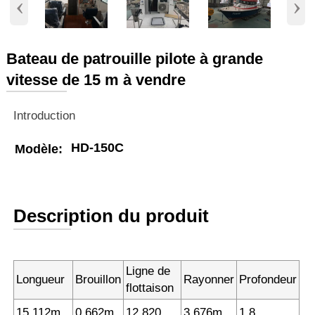
‹
›
Bateau de patrouille pilote à grande
vitesse de 15 m à vendre
Introduction
HD-150C
Modèle:
Description du produit
Ligne de
Longueur
Brouillon
Rayonner
Profondeur
flottaison
15.112m
0.662m
12.820
3.676m
1.8