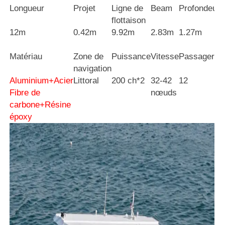
Longueur
Projet
Ligne de
Beam
Profondeur
flottaison
12m
0.42m
9.92m
2.83m
1.27m
Matériau
Zone de
Puissance
Vitesse
Passagers
navigation
Aluminium+Acier
Littoral
200 ch*2
32-42
12
Fibre de
nœuds
carbone+Résine
époxy