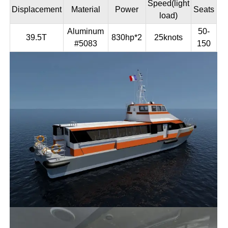
Speed(light
Displacement
Material
Power
Seats
load)
Aluminum
50-
39.5T
830hp*2
25knots
#5083
150