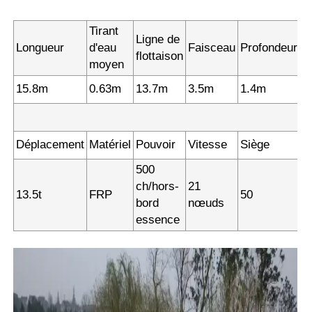
Tirant
Ligne de
Longueur
d'eau
Faisceau
Profondeur
flottaison
moyen
15.8m
0.63m
13.7m
3.5m
1.4m
Déplacement
Matériel
Pouvoir
Vitesse
Siège
500
ch/hors-
21
13.5t
FRP
50
bord
nœuds
essence