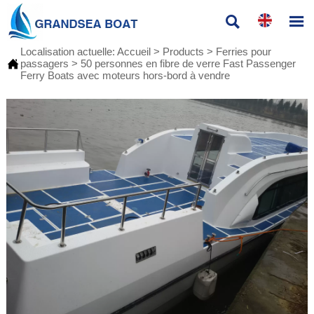


Localisation actuelle:
Accueil
>
Products
>
Ferries pour

passagers
>
50 personnes en fibre de verre Fast Passenger
Ferry Boats avec moteurs hors-bord à vendre