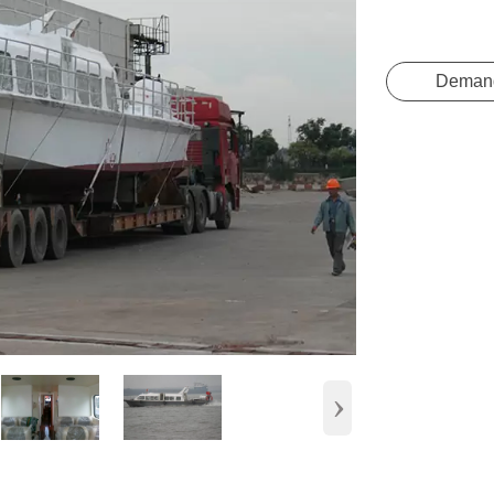
Deman
›