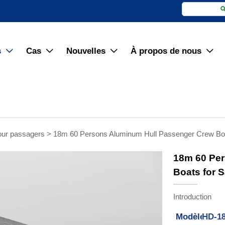
s
Cas
Nouvelles
À propos de nous




our passagers
>
18m 60 Persons Aluminum Hull Passenger Crew Boa
18m 60 Per
Boats for S
Introduction
Modèle:
HD-1