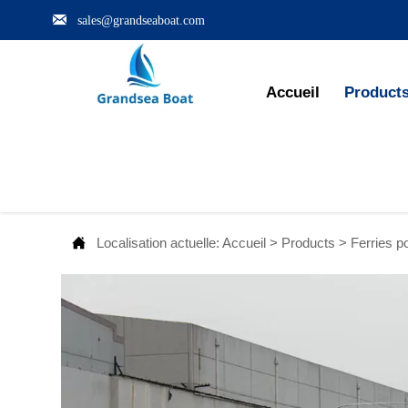

sales@grandseaboat.com
Accueil
Product

Localisation actuelle:
Accueil
>
Products
>
Ferries p